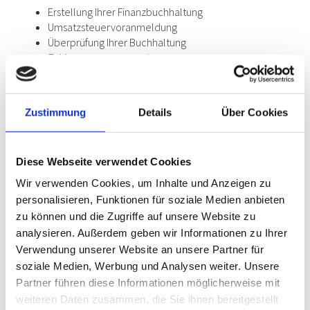
Erstellung Ihrer Finanzbuchhaltung
Umsatzsteuervoranmeldung
Überprüfung Ihrer Buchhaltung
Zahlungsmanagement
Offene-Posten-Buchhaltung
Betriebswirtschaftliche Auswertung
Soll-Ist-Vergleich
Zustimmung
Details
Über Cookies
Kostenstellenrechnung
Diese Webseite verwendet Cookies
Lohnbuchhaltung
Wir verwenden Cookies, um Inhalte und Anzeigen zu
Lohn- & Gehaltsabrechnungen
personalisieren, Funktionen für soziale Medien anbieten
Abrechnungen in der Baubranche
zu können und die Zugriffe auf unsere Website zu
Lohnsteueranmeldungen
analysieren. Außerdem geben wir Informationen zu Ihrer
Krankenkassenmeldungen
Verwendung unserer Website an unsere Partner für
Erstattungsanträge
soziale Medien, Werbung und Analysen weiter. Unsere
Anträge & Bescheinigungen
Partner führen diese Informationen möglicherweise mit
Erstellen der Überweisungsträger
weiteren Daten zusammen, die Sie ihnen bereitgestellt